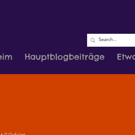
eim
Hauptblogbeiträge
Etw
0
Gefolgt