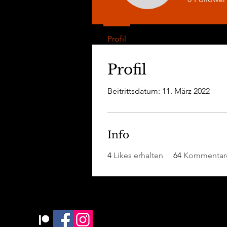
Profil
Profil
Beitrittsdatum: 11. März 2022
Info
4
Likes erhalten
64
Kommentare