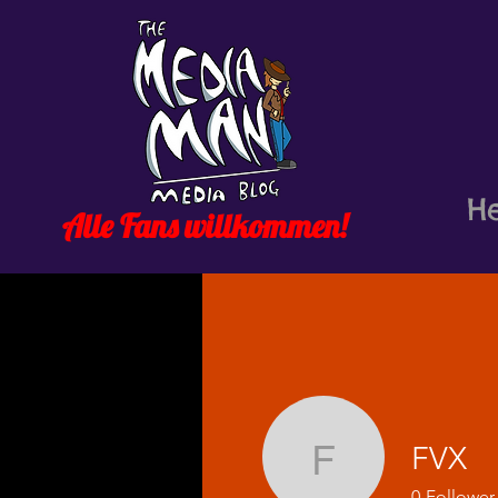
H
Alle Fans willkommen!
FVX
FVX
0
Follower