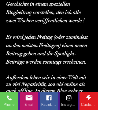
Geschichte in einem speziellen
Blogbeitrag vorstellen, den ich alle
zwei Wochen veröffentlichen werde !
Es wird jeden Freitag (oder zumindest
an den meisten Freitagen) einen neuen
Beitrag geben und die Spotlight-
Beiträge werden sonntags erscheinen.
Außerdem leben wir in einer Welt mit
zu viel Negativität, sowohl online als
auch offline. In diesem Blog geht es
also darum, eine positive Atmosphäre
ohne Angriffe auf die Schöpfer oder
Phone
Email
Facebook
Instagram
Custom Action
Fans irgendwelcher Medien zu fördern
und zivile Diskussionen zwischen
anderen im Kommentarbereich zu
führen. Keine Flame Wars oder